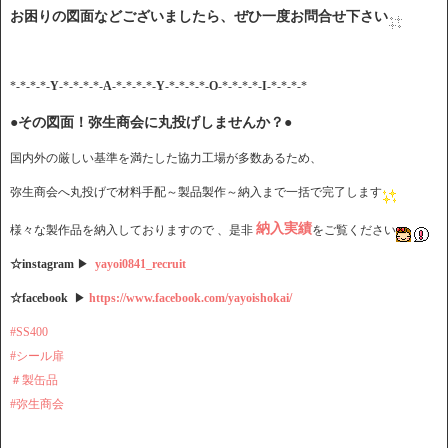
お困りの図面などございましたら、ぜひ一度お問合せ下さい
*-*-*-*-
Y
-*-*-*-*-
A
-*-*-*-*-
Y
-*-*-*-*-
O
-*-*-*-*-
I
-*-*-*-*
●その図面！弥生商会に丸投げしませんか？●
国内外の厳しい基準を満たした協力工場が多数あるため、
弥生商会へ丸投げで材料手配～製品製作～納入まで一括で完了します
納入実績
様々な製作品を納入しておりますので 、是非
をご覧ください
☆instagram
▶
yayoi0841_recruit
☆facebook
▶
https://www.facebook.com/yayoishokai/
#SS400
#シール扉
＃製缶品
#弥生商会