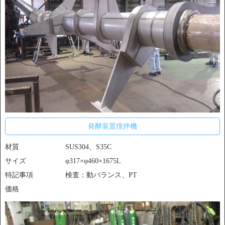
発酵装置撹拌機
材質
SUS304、S35C
サイズ
φ317×φ460×1675L
特記事項
検査：動バランス、PT
価格