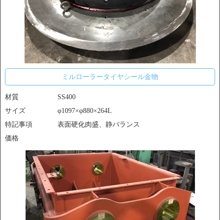
ミルローラータイヤシール金物
材質
SS400
サイズ
φ1097×φ880×264L
特記事項
表面硬化肉盛、静バランス
価格