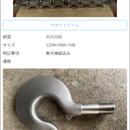
サポートビーム
材質
SUS310S
サイズ
125W×95H×710L
特記事項
耐火物組込み
価格