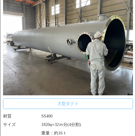
大型ダクト
材質
SS400
サイズ
1820φ×32ｍ分(4分割)
重量：約16ｔ