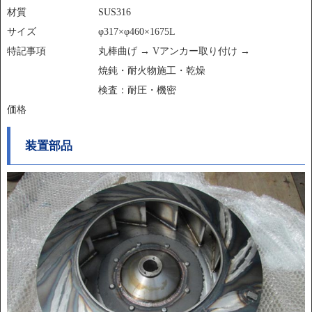
材質
SUS316
サイズ
φ317×φ460×1675L
特記事項
丸棒曲げ → Vアンカー取り付け →
焼鈍・耐火物施工・乾燥
検査：耐圧・機密
価格
装置部品