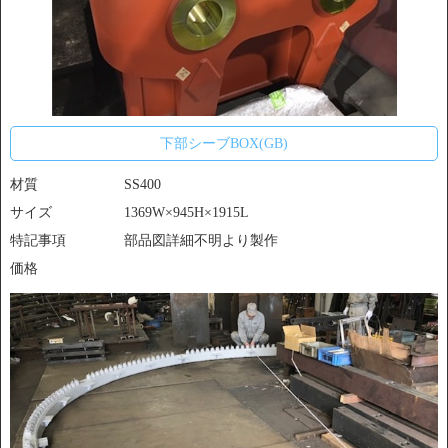
下部シーブBOX(GB)
材質
SS400
サイズ
1369W×945H×1915L
特記事項
部品図詳細不明より製作
価格