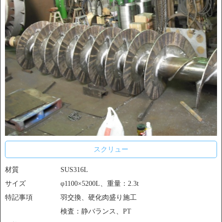
スクリュー
材質
SUS316L
サイズ
φ1100×5200L、重量：2.3t
特記事項
羽交換、硬化肉盛り施工
検査：静バランス、PT