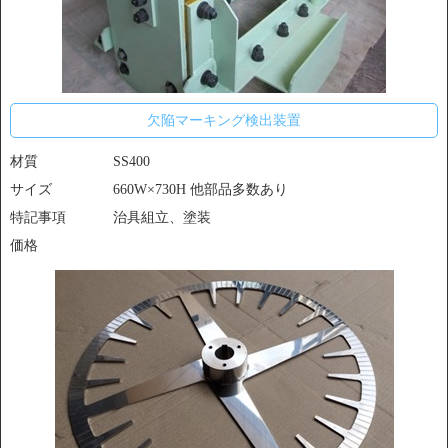
欠陥マーキング検出装置
材質
SS400
サイズ
660W×730H 他部品多数あり
特記事項
治具組立、塗装
価格