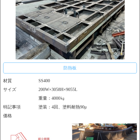
防熱板
材質
SS400
サイズ
200W×3058H×9055L
重量：4000㎏
特記事項
塗装：4回、塗料耐熱90μ
価格