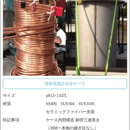
放射温度計水冷ケース
サイズ
φ812×1347L
材質
SS400、SUS304、SUS310S、
セラミックファイバー充填
特記事項
ケース内部構造 銅管三連巻き
（30M一本物の継ぎ目なし）