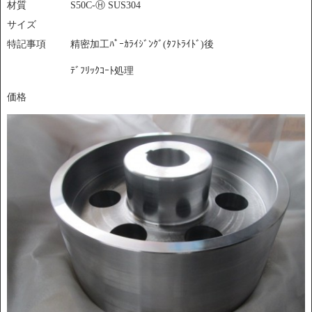
材質
S50C-Ⓗ SUS304
サイズ
特記事項
精密加工ﾊﾟｰｶﾗｲｼﾞﾝｸﾞ(ﾀﾌﾄﾗｲﾄﾞ)後
ﾃﾞﾌﾘｯｸｺｰﾄ処理
価格