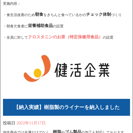
実施内容：
朝食
チェック体制
・食生活改善のため
をきちんと食べているかの
づくり
栄養補助食品
・朝食欠食者に
の設置
クロスタニンのお茶（特定保健用食品）
・全員に対して
の設置
【納入実績】樹脂製のライナーを納入しました
投稿日
2022年11月17日
樹脂
ゴム製品
弥生商会では金属だけでなく、
や
の加工も対応しております。