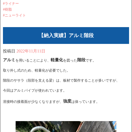
#ライナー
#樹脂
#ニューライト
【納入実績】アルミ階段
投稿日
2022年11月11日
アルミ
軽量化
階段
を用いることにより、
を図った
です。
取り外し式のため、軽量化が必要でした。
階段のササラ（段部を支える梁）は、板材で製作することが多いですが、
今回はアルミパイプが使われています。
強度
溶接時の接着面が少なくなりますが、
は保っています。