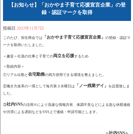
【お知らせ】「おかやま子育て応援宣言企業」の登
録・認証マークを取得
投稿日
2022年11月7日
「おかやま子育て応援宣言企業」
このたび、弥生商会では
の登録・認証マ
ークを取得いたしました。
両立を応援
＜趣旨＞社員の仕事と子育ての
するため
＜取組内容＞
在宅勤務
①リアル出勤と
の両方併用できる環境を整えました。
「ノー残業デイ」
②働き方改革の一環として毎月第３水曜日は
を設置致しま
した。
社内SNS
③
の活用※により迅速な情報共有、体調不良などによる急な休暇連絡
や渋滞による遅刻などをSNS上で連絡・申請可能とします。
社内SNS
※
を