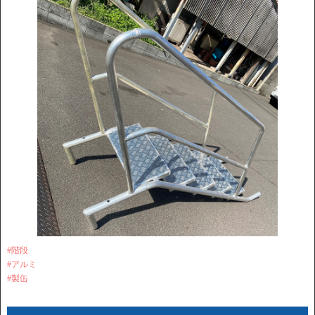
#階段
#アルミ
#製缶